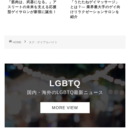
「筋肉は、武器になる。」ア
「うたたねゲイマッサージ」
スリートの未来を支える応援
とは？— 業界最大手のゲイ向
型ゲイサロンが新宿に誕生！
けリラクゼーションサロンを
紹介
HOME
タグ : ゲイアルバイト
LGBTQ
国内・海外のLGBTQ最新ニュース
MORE VIEW