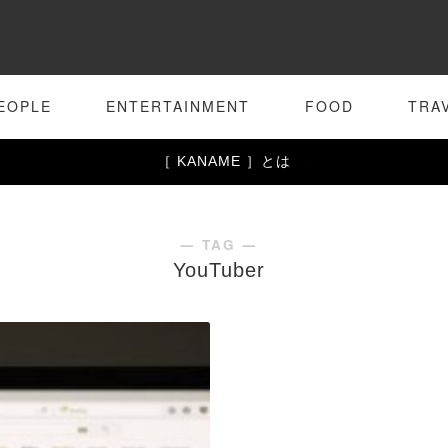
EOPLE
ENTERTAINMENT
FOOD
TRA
［ KANAME ］とは
― TAG ―
YouTuber