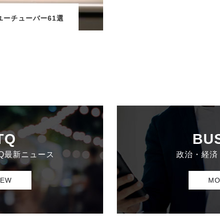
rユーチューバー61選
TQ
BU
TQ最新ニュース
政治・経済
IEW
MO