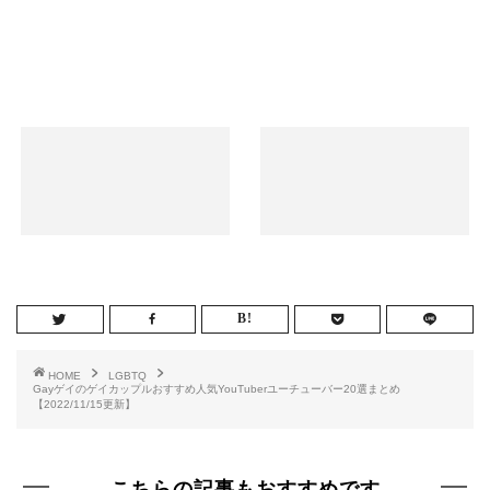
されるしらスタのボイトレは分かりやすく実践しやすいと評判で
す。芳賀セブンの部屋…
HOME
LGBTQ
Gayゲイのゲイカップルおすすめ人気YouTuberユーチューバー20選まとめ
【2022/11/15更新】
こちらの記事もおすすめです