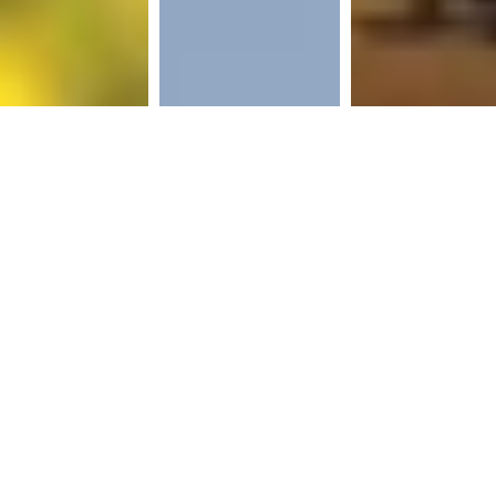
イの出会いスタイルの
中国のLGBT事情！実は
【ゲイと結婚】アジ
化！これからのゲイコ
先進国なみ？
の快挙！同性婚が認
ュニュティ
れた台湾