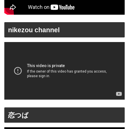
nikezou channel
恋つば