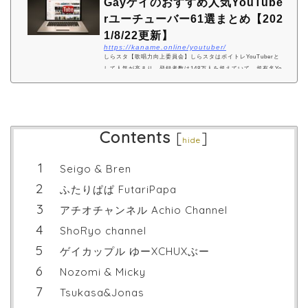
Gayゲイのおすすめ人気YouTube
rユーチューバー61選まとめ【202
1/8/22更新】
https://kaname.online/youtuber/
しらスタ【歌唱力向上委員会】しらスタはボイトレYouTuberと
して人気が高まり、登録者数は148万人を超えていて、超有名Yo
uTuberとなっています。オネエキャラも面白くて最高で、更新
されるしらスタのボイトレは分かりやすく実践しやすいと評判で
す。芳賀セブンの部屋…
Contents
[
]
hide
Seigo & Bren
ふたりぱぱ FutariPapa
アチオチャンネル Achio Channel
ShoRyo channel
ゲイカップル ゆーXCHUXぶー
Nozomi & Micky
Tsukasa&Jonas