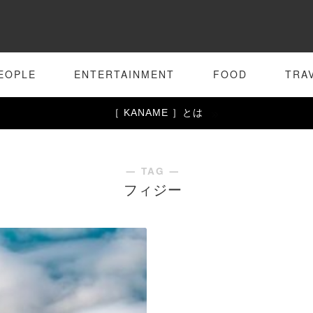
EOPLE
ENTERTAINMENT
FOOD
TRA
［ KANAME ］とは
― TAG ―
フィジー