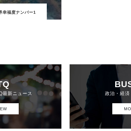
界幸福度ナンバー1
TQ
BU
TQ最新ニュース
政治・経済
IEW
MO