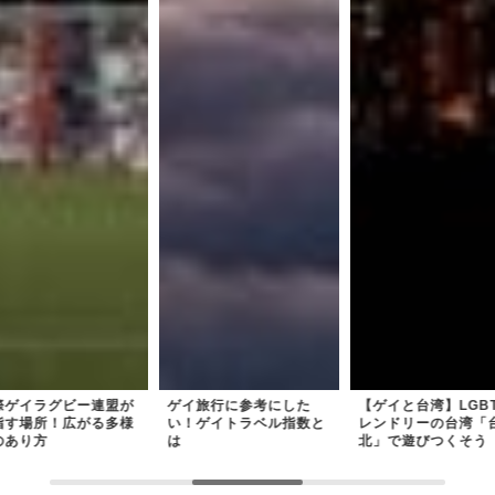
際ゲイラグビー連盟が
ゲイ旅行に参考にした
【ゲイと台湾】LGB
指す場所！広がる多様
い！ゲイトラベル指数と
レンドリーの台湾「
のあり方
は
北」で遊びつくそう