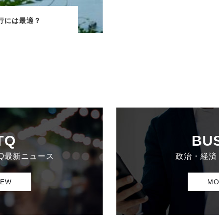
行には最適？
TQ
BU
TQ最新ニュース
政治・経済
IEW
MO