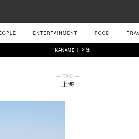
EOPLE
ENTERTAINMENT
FOOD
TRA
［ KANAME ］とは
― TAG ―
上海