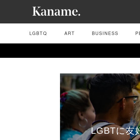
LGBTQ
ART
BUSINESS
P
LGBTに