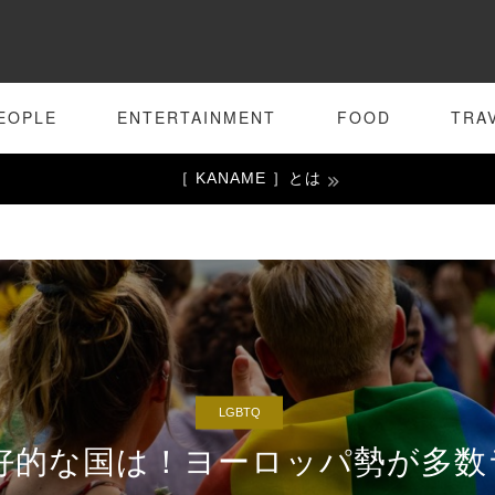
EOPLE
ENTERTAINMENT
FOOD
TRA
［ KANAME ］とは
LGBTQ
友好的な国は！ヨーロッパ勢が多