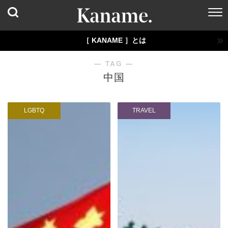
［ KANAME ］とは
― TAG ―
中国
LGBTQ
TRAVEL