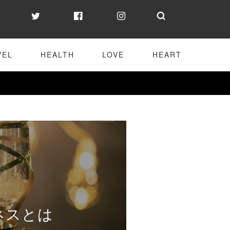
VEL
HEALTH
LOVE
HEART
ネスとは