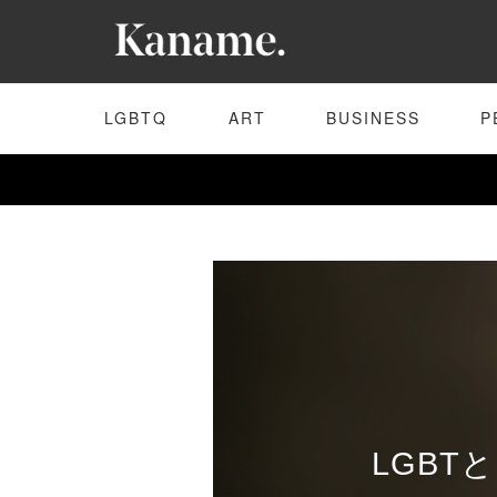
LGBTQ
ART
BUSINESS
P
LGB