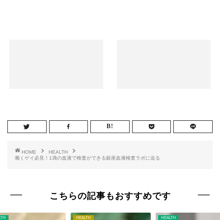
HOME
HEALTH
働くゲイ必見！1滴の血液で検査ができる銀座血液検査ラボに迫る
こちらの記事もおすすめです
LTH
HEALTH
HEALTH