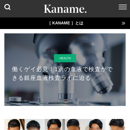
［ KANAME ］とは
HEALTH
働くゲイ必見！1滴の血液で検査がで
きる銀座血液検査ラボに迫る