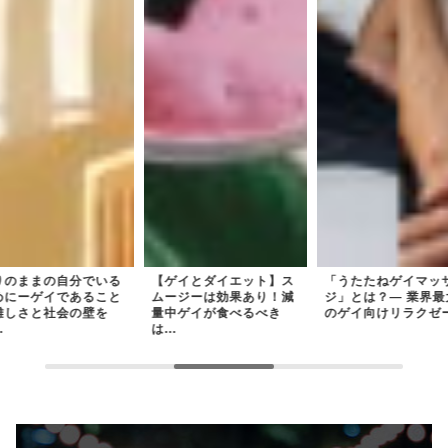
ゲイとダイエット】ス
「うたたねゲイマッサー
ありのままの自分で
ージーは効果あり！減
ジ」とは？— 業界最大手
ためにーゲイである
中ゲイが食べるべき
のゲイ向けリラクゼー...
の難しさと社会の壁
.
ど...