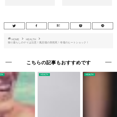
HOME
HEALTH
独り暮らしのゲイは注意！風呂場の突然死！冬場のヒートショック！
こちらの記事もおすすめです
LTH
HEALTH
HEALTH