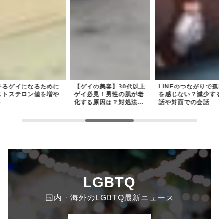
テるゲイになるために
【ゲイの美容】30代以上
LINEのつながりで
ストステロン値を増や
ゲイ必見！男性の肌が老
を感じない？減少す
う
化する原因は？対処法...
話や対面での会話
LGBTQ
国内・海外のLGBTQ最新ニュース