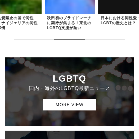
性愛禁止の国で同性
秋田初のプライドマーチ
日本における同性愛
！ナイジェリアの同性
に期待が集まる！東北の
LGBTの歴史とは？
事情
LGBTQ支援が熱い
LGBTQ
国内・海外のLGBTQ最新ニュース
MORE VIEW